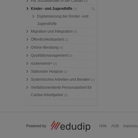
Für Sozialberater in der Caritas
[0]
Kinder- und Jugendhilfe
[1]
Digitalisierung der Kinder- und
Jugendhilfe
Migration und Integration
[0]
Öffentlichkeitsarbeit
[1]
Online-Beratung
[0]
Qualitätsmanagement
[0]
rückenwind+
[0]
Stationäre Hospize
[1]
Systemisches Arbeiten und Beraten
[1]
Vielfaltsorientierte Personalarbeit für
Caritas Arbeitgeber
[3]
Powered by
Hilfe
AGB
Impress